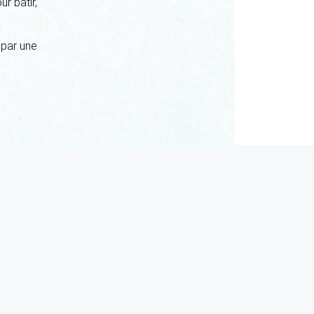
r bâtir,
par une