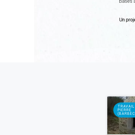
Basés 
Un proj
TRAVAIL
PIERRE
(BARBECU