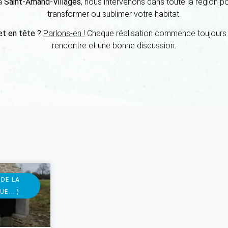
à
Saint-Amand-Villages
, nous intervenons dans toute la région pou
transformer ou sublimer votre habitat.
et en tête ?
Parlons-en !
Chaque réalisation commence toujours 
rencontre et une bonne discussion.
 DE LA
E... )