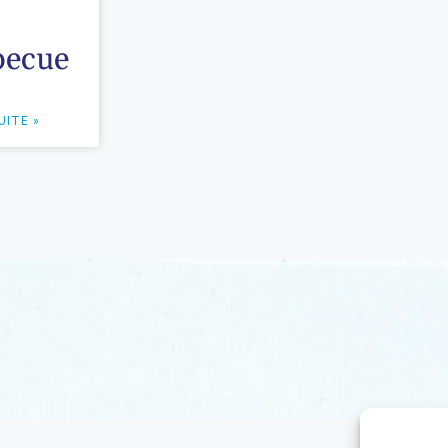
becue
UITE »