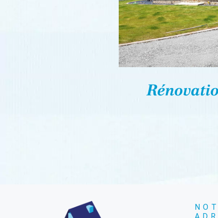
Rénovati
NO
ADR