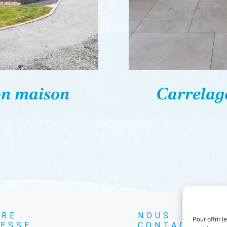
on maison
Carrelage
TRE
NOUS
Pour offrir 
ESSE
CONTACTER