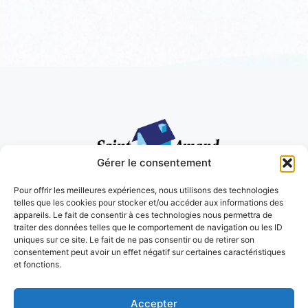
Gérer le consentement
NOTRE ADRESSE
14 route de Saint-Jean
Pour offrir les meilleures expériences, nous utilisons des technologies
50160 Torigny-les-Villes
telles que les cookies pour stocker et/ou accéder aux informations des
NOUS CONTACTER
appareils. Le fait de consentir à ces technologies nous permettra de
Charly : 06.33.72.32.00
traiter des données telles que le comportement de navigation ou les ID
Thibaud : 06.81.52.77.57
uniques sur ce site. Le fait de ne pas consentir ou de retirer son
saintamandbatiment@gmail.com
consentement peut avoir un effet négatif sur certaines caractéristiques
HORAIRES D'OUVERTURE
et fonctions.
Du lundi au vendredi
8h00 - 17h00
Accepter